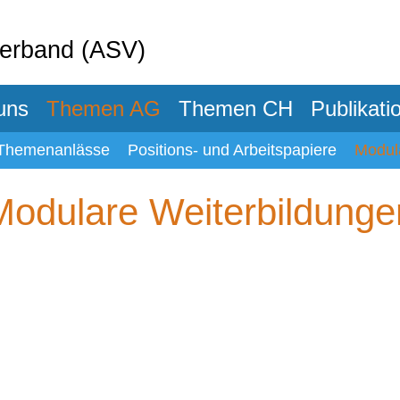
verband (ASV)
uns
Themen AG
Themen CH
Publikati
Themenanlässe
Positions- und Arbeitspapiere
Modul
Modulare Weiterbildunge